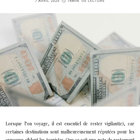
PUBLIÉ
7 AVRIL 2025
14MIN. DE LECTURE
SUR
Lorsque l’on voyage, il est essentiel de rester vigilant(e), car
certaines destinations sont malheureusement réputées pour les
arnaques ciblant les touristes. Que ce soit une note de restaurant