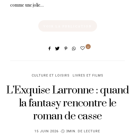
comme une jolie…
VOIR LA PUBLICATION
0
CULTURE ET LOISIRS
LIVRES ET FILMS
L’Exquise Larronne : quand
la fantasy rencontre le
roman de casse
PUBLIÉ
15 JUIN 2026
3MIN. DE LECTURE