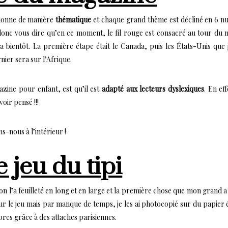
ctionne de manière
thématique
et chaque grand thème est décliné en 6 num
donc vous dire qu’en ce moment, le fil rouge est consacré au tour du m
a bientôt. La première étape était le Canada, puis les États-Unis que 
nier sera sur l’Afrique.
ine pour enfant, est qu’il est
adapté aux lecteurs dyslexiques
. En ef
voir pensé !!!
s-nous à l’intérieur !
le jeu du tipi
 l’a feuilleté en long et en large et la première chose que mon grand a v
r le jeu mais par manque de temps, je les ai photocopié sur du papier é
bres grâce à des attaches parisiennes.