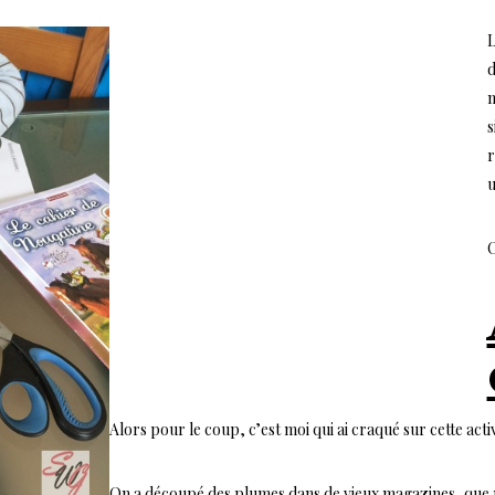
L
d
s
r
u
O
Alors pour le coup, c’est moi qui ai craqué sur cette activ
On a découpé des plumes dans de vieux magazines, que m