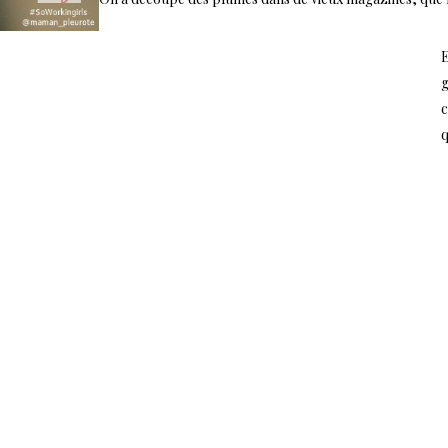
E
g
c
q