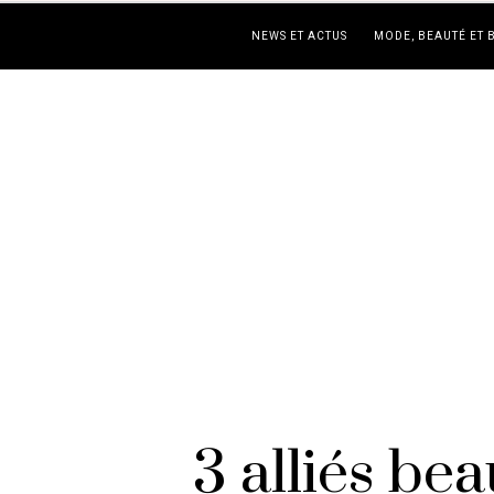
NEWS ET ACTUS
MODE, BEAUTÉ ET 
3 alliés be