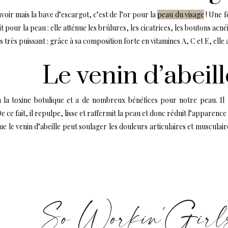
voir mais la bave d’escargot, c’est de l’or pour la
peau du visage
! Une fo
t pour la peau : elle atténue les brûlures, les cicatrices, les boutons ac
très puissant : grâce à sa composition forte en vitamines A, C et E, elle a
Le venin d’abeill
 à la toxine botulique et a de nombreux bénéfices pour notre peau. Il 
 ce fait, il repulpe, lisse et raffermit la peau et donc réduit l’apparence 
 que le venin d’abeille peut soulager les douleurs articulaires et muscula