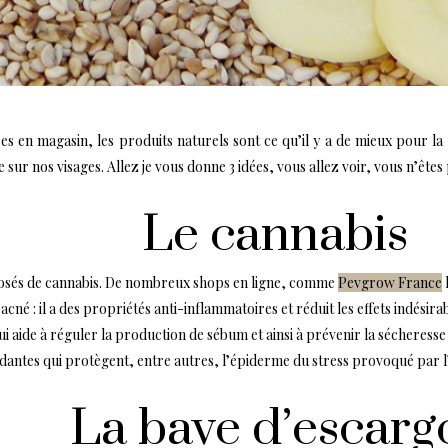
s en magasin, les produits naturels sont ce qu’il y a de mieux pour la p
sur nos visages. Allez je vous donne 3 idées, vous allez voir, vous n’êtes 
Le cannabis
posés de cannabis. De nombreux shops en ligne, comme
Pevgrow France
cné : il a des propriétés anti-inflammatoires et réduit les effets indésirab
 aide à réguler la production de sébum et ainsi à prévenir la sécheresse 
oxydantes qui protègent, entre autres, l’épiderme du stress provoqué par
La bave d’escarg