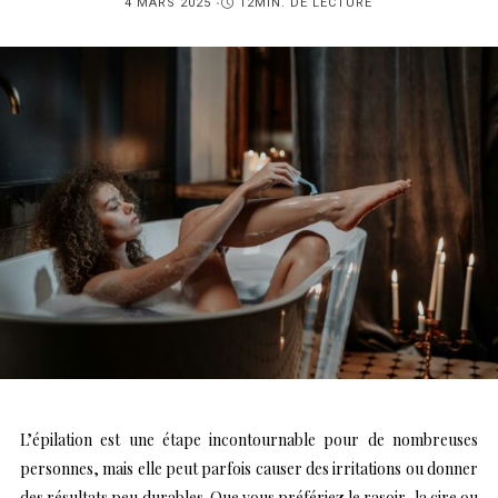
PUBLIÉ
4 MARS 2025
12MIN. DE LECTURE
SUR
L’épilation est une étape incontournable pour de nombreuses
personnes, mais elle peut parfois causer des irritations ou donner
des résultats peu durables. Que vous préfériez le rasoir, la cire ou