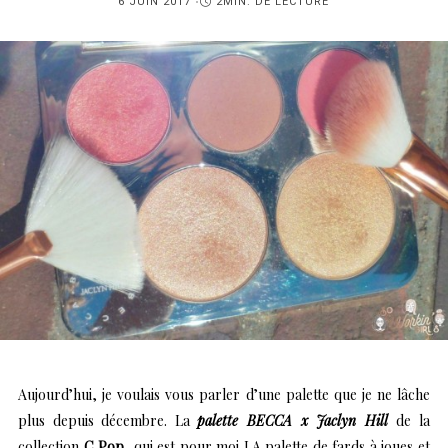
PUBLIÉ
6 JUIN 2017
2MIN. DE LECTURE
SUR
Aujourd’hui, je voulais vous parler d’une palette que je ne lâche
plus depuis décembre. La
palette BECCA x Jaclyn Hill
de la
collection
C Pop
, qui est pour moi LA palette de fards à joues et