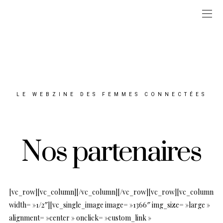
LE WEBZINE DES FEMMES CONNECTÉES
Nos partenaires
[vc_row][vc_column][/vc_column][/vc_row][vc_row][vc_column
width= »1/2″][vc_single_image image= »1366″ img_size= »large »
alignment= »center » onclick= »custom_link »