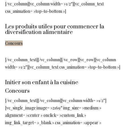
[/vc_column][vc_column width= »1/2″][vc_column_text
css_animation= »top-to-bottom »]
Les produits utiles pour commencer la
diversification alimentaire
Concours
[/vc_column_text][/vc_column][/vc_row][vc_row][vc_column
width= »1/2″][vc_column_text css_animation= »top-to-bottom »]
Initier son enfant à la cuisine
Concours
[/vc_column_text][/vc_column][vc_column width= »1/2″]
[vc_single_image image= »2169″ img_size= »medium »
alignment= »center » onclick= »custom_link »
img_link_target= »_blank » css_animation= »appear »