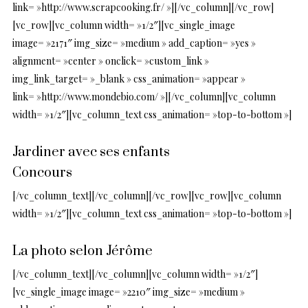
link= »http://www.scrapcooking.fr/ »][/vc_column][/vc_row]
[vc_row][vc_column width= »1/2″][vc_single_image
image= »2171″ img_size= »medium » add_caption= »yes »
alignment= »center » onclick= »custom_link »
img_link_target= »_blank » css_animation= »appear »
link= »http://www.mondebio.com/ »][/vc_column][vc_column
width= »1/2″][vc_column_text css_animation= »top-to-bottom »]
Jardiner avec ses enfants
Concours
[/vc_column_text][/vc_column][/vc_row][vc_row][vc_column
width= »1/2″][vc_column_text css_animation= »top-to-bottom »]
La photo selon Jérôme
[/vc_column_text][/vc_column][vc_column width= »1/2″]
[vc_single_image image= »2210″ img_size= »medium »