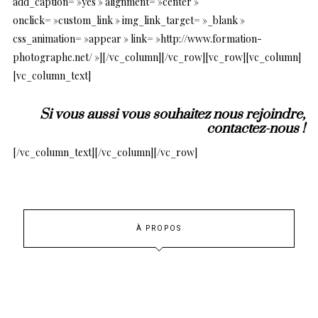
add_caption= »yes » alignment= »center »
onclick= »custom_link » img_link_target= »_blank »
css_animation= »appear » link= »http://www.formation-
photographe.net/ »][/vc_column][/vc_row][vc_row][vc_column]
[vc_column_text]
Si vous aussi vous souhaitez nous rejoindre,
contactez-nous
!
[/vc_column_text][/vc_column][/vc_row]
À PROPOS