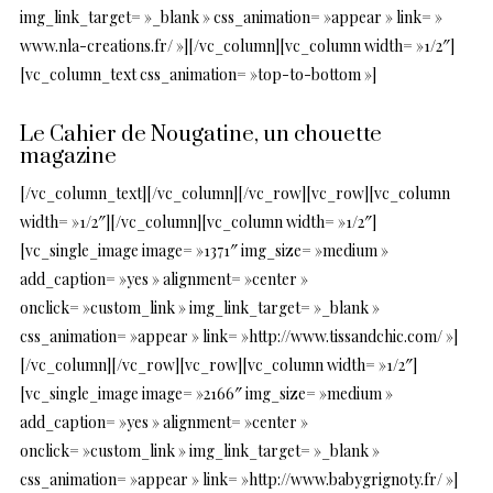
img_link_target= »_blank » css_animation= »appear » link= »
www.nla-creations.fr/ »][/vc_column][vc_column width= »1/2″]
[vc_column_text css_animation= »top-to-bottom »]
Le Cahier de Nougatine, un chouette
magazine
[/vc_column_text][/vc_column][/vc_row][vc_row][vc_column
width= »1/2″][/vc_column][vc_column width= »1/2″]
[vc_single_image image= »1371″ img_size= »medium »
add_caption= »yes » alignment= »center »
onclick= »custom_link » img_link_target= »_blank »
css_animation= »appear » link= »http://www.tissandchic.com/ »]
[/vc_column][/vc_row][vc_row][vc_column width= »1/2″]
[vc_single_image image= »2166″ img_size= »medium »
add_caption= »yes » alignment= »center »
onclick= »custom_link » img_link_target= »_blank »
css_animation= »appear » link= »http://www.babygrignoty.fr/ »]