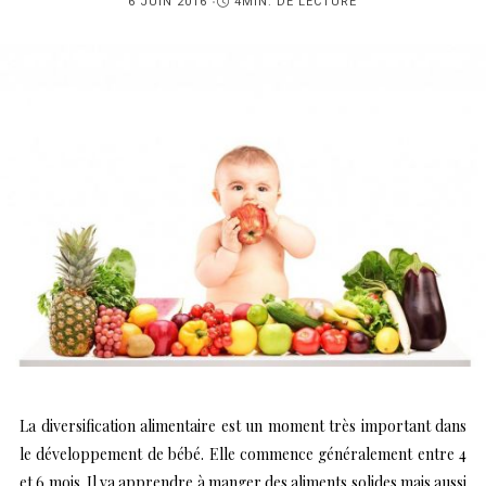
PUBLIÉ
6 JUIN 2016
4MIN. DE LECTURE
SUR
La diversification alimentaire est un moment très important dans
le développement de bébé. Elle commence généralement entre 4
et 6 mois. Il va apprendre à manger des aliments solides mais aussi