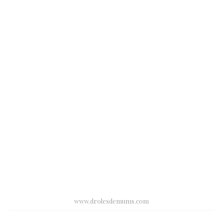
www.drolesdemums.com