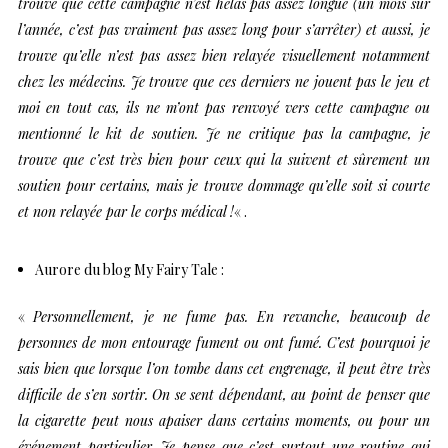
trouve que cette campagne n’est hélas pas assez longue (un mois sur
l’année, c’est pas vraiment pas assez long pour s’arrêter) et aussi, je
trouve qu’elle n’est pas assez bien relayée visuellement notamment
chez les médecins. Je trouve que ces derniers ne jouent pas le jeu et
moi en tout cas, ils ne m’ont pas renvoyé vers cette campagne ou
mentionné le kit de soutien. Je ne critique pas la campagne, je
trouve que c’est très bien pour ceux qui la suivent et sûrement un
soutien pour certains, mais je trouve dommage qu’elle soit si courte
et non relayée par le corps médical !
« .
Aurore
du blog
My Fairy Tale
:
«
Personnellement, je ne fume pas. En revanche, beaucoup de
personnes de mon entourage fument ou ont fumé. C’est pourquoi je
sais bien que lorsque l’on tombe dans cet engrenage, il peut être très
difficile de s’en sortir. On se sent dépendant, au point de penser que
la cigarette peut nous apaiser dans certains moments, ou pour un
événement particulier. Je pense que c’est surtout une routine qui