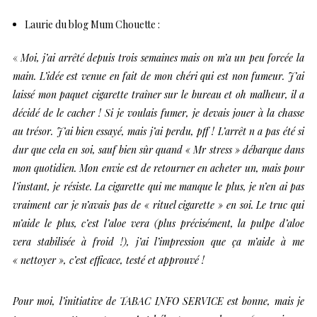
Laurie
du blog
Mum Chouette
:
«
Moi, j’ai arrêté depuis trois semaines mais on m’a un peu forcée la
main. L’idée est venue en fait de mon chéri qui est non fumeur. J’ai
laissé mon paquet cigarette traîner sur le bureau et oh malheur, il a
décidé de le cacher ! Si je voulais fumer, je devais jouer à la chasse
au trésor. J’ai bien essayé, mais j’ai perdu, pff ! L’arrêt n a pas été si
dur que cela en soi, sauf bien sûr quand « Mr stress » débarque dans
mon quotidien. Mon envie est de retourner en acheter un, mais pour
l’instant, je résiste. La cigarette qui me manque le plus, je n’en ai pas
vraiment car je n’avais pas de « rituel cigarette » en soi. Le truc qui
m’aide le plus, c’est l’aloe vera (plus précisément, la pulpe d’aloe
vera stabilisée à froid !), j’ai l’impression que ça m’aide à me
« nettoyer », c’est efficace, testé et approuvé !
Pour moi, l’initiative de TABAC INFO SERVICE est bonne, mais je