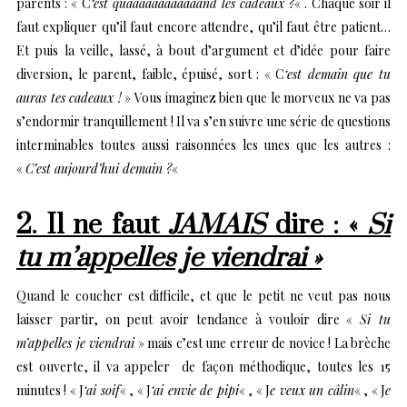
parents : « C
‘est quaaaaaaaaaaaand les cadeaux ?
« . Chaque soir il
faut expliquer qu’il faut encore attendre, qu’il faut être patient…
Et puis la veille, lassé, à bout d’argument et d’idée pour faire
diversion, le parent, faible, épuisé, sort : « C
‘est demain que tu
auras tes cadeaux !
» Vous imaginez bien que le morveux ne va pas
s’endormir tranquillement ! Il va s’en suivre une série de questions
interminables toutes aussi raisonnées les unes que les autres :
«
C’est aujourd’hui demain ?
«
2. Il ne faut
JAMAIS
dire : «
Si
tu m’appelles je viendrai »
Quand le coucher est difficile, et que le petit ne veut pas nous
laisser partir, on peut avoir tendance à vouloir dire «
Si tu
m’appelles je viendrai
» mais c’est une erreur de novice ! La brèche
est ouverte, il va appeler de façon méthodique, toutes les 15
minutes ! « J
‘ai soif
« , « J
‘ai envie de pipi
« , « J
e veux un câlin
« , « J
e