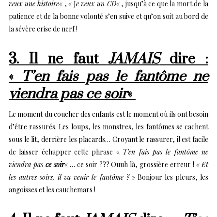
veux une histoire
« , « J
e veux un CD
« , jusqu’à ce que la mort de la
patience et de la bonne volonté s’en suive et qu’on soit au bord de
la sévère crise de nerf !
3. Il ne faut
JAMAIS
dire :
«
T’en fais pas le fantôme ne
viendra pas ce soir
«
Le moment du coucher des enfants est le moment où ils ont besoin
d’être rassurés. Les loups, les monstres, les fantômes se cachent
sous le lit, derrière les placards… Croyant le rassurer, il est facile
de laisser échapper cette phrase «
T’en fais pas le fantôme ne
viendra pas
ce soir
« … ce soir ??? Ouuh là, grossière erreur ! «
Et
les autres soirs, il va venir le fantôme ?
» Bonjour les pleurs, les
angoisses et les cauchemars !