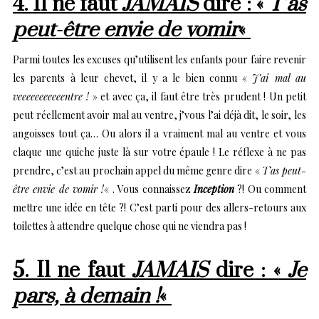
4. Il ne faut
JAMAIS
dire : «
T’as
peut-être envie de vomir
«
Parmi toutes les excuses qu’utilisent les enfants pour faire revenir
les parents à leur chevet, il y a le bien connu «
J’ai mal au
veeeeeeeeeeentre !
» et avec ça, il faut être très prudent ! Un petit
peut réellement avoir mal au ventre, j’vous l’ai déjà dit, le soir, les
angoisses tout ça… Ou alors il a vraiment mal au ventre et vous
claque une quiche juste là sur votre épaule ! Le réflexe à ne pas
prendre, c’est au prochain appel du même genre dire «
T’as peut-
être envie de vomir !
« . Vous connaissez
Inception
?! Ou comment
mettre une idée en tête ?! C’est parti pour des allers-retours aux
toilettes à attendre quelque chose qui ne viendra pas !
5. Il ne faut
JAMAIS
dire : «
Je
pars, à demain !
«