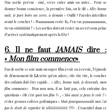
Une sortie prévue : ciné, verre entre amis ou autre… Pour se
donner bonne conscience, la première fois, on le dit «
Allez bonne
nuit, je pars boire un verre, à demain
» Ouille ! Paroles interdites
avant le coucher ! « Naaaaaaaan reste-là, t’en vas paaaaaaaaaaas,
tu vas oùùùùùùù ? » Les sorties doivent rester un secret sous peine
d’arriver systématiquement après la fête !
6. Il ne faut
JAMAIS
dire :
«
Mon film commence
«
Pas de sortie ce soir mais un super film à voir ou à revoir, l’épisode
de dénouement de
LA
série qu’on adore, vite vite vite, le coucher
des enfants doit être rapide… «
Allez, bonne nuit, je descends, mon
film commence
« . Non non non, il ne faut pas, cela entraîne des
questions «
Oh c’est quoi ton film ?
« , «
Moi aussi ze peux le voir ?
»
et des grosses colères polémiques «
Mais pourquooooooiiii moi z’ai
pas le droit de regarder la téléééééééééééé ???
« . L’essentiel dans ce