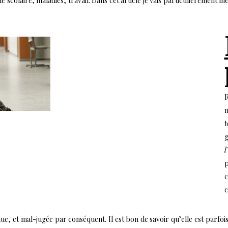
ie scolaire, maladies, travail. Dans cet article je vais particulièrement m
R
m
t
g
l
p
c
c
e, et mal-jugée par conséquent. Il est bon de savoir qu’elle est parfois