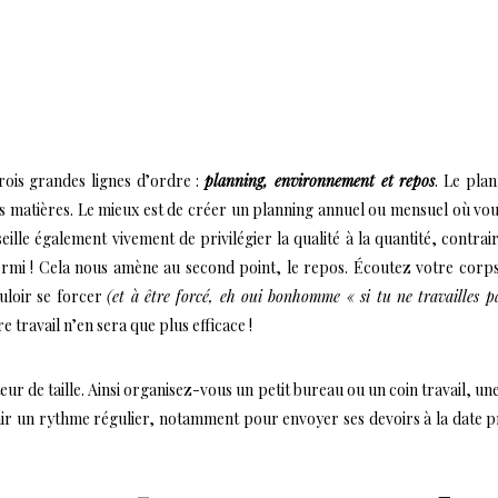
rois grandes lignes d’ordre :
planning, environnement et repos
. Le pla
les matières. Le mieux est de créer un planning annuel ou mensuel où vo
eille également vivement de privilégier la qualité à la quantité, contrai
ormi ! Cela nous amène au second point, le repos. Écoutez votre corps, 
ouloir se forcer
(et à être forcé, eh oui bonhomme « si tu ne travailles 
travail n’en sera que plus efficace !
r de taille. Ainsi organisez-vous un petit bureau ou un coin travail, une
tenir un rythme régulier, notamment pour envoyer ses devoirs à la date