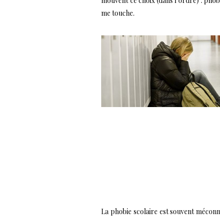
motivent ce choix (dans l’ordre) : phob
me touche.
La phobie scolaire est souvent méconnu