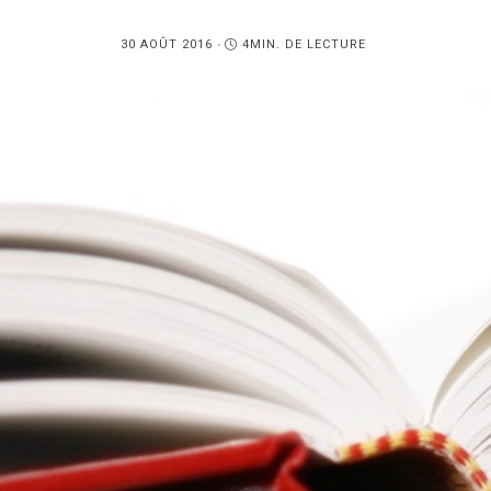
PUBLIÉ
30 AOÛT 2016
4MIN. DE LECTURE
SUR