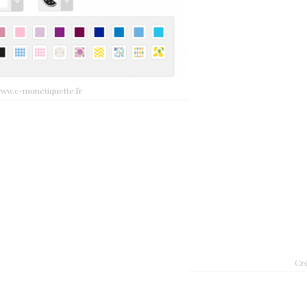
www.c-monetiquette.fr
Cré