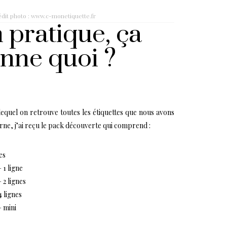
dit photo : www.c-monetiquette.fr
 pratique, ça
nne quoi ?
 lequel on retrouve toutes les étiquettes que nous avons
erne, j’ai reçu le pack découverte qui comprend :
es
 1 ligne
 2 lignes
4 lignes
– mini