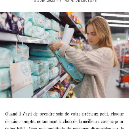
PUBLIÉ
13 JUIN 2023
17MIN. DE LECTURE
SUR
Quand il s’agit de prendre soin de votre précieux petit, chaque
décision compte, notamment le choix de la meilleure couche pour
votre bébé. Avec une multitude de marques disponibles sur le