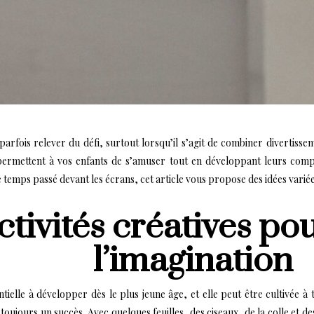
arfois relever du défi, surtout lorsqu’il s’agit de combiner divertissem
ui permettent à vos enfants de s’amuser tout en développant leurs co
temps passé devant les écrans, cet article vous propose des idées variées
ctivités créatives po
l’imagination
ielle à développer dès le plus jeune âge, et elle peut être cultivée à t
 toujours un succès. Avec quelques feuilles, des ciseaux, de la colle et d