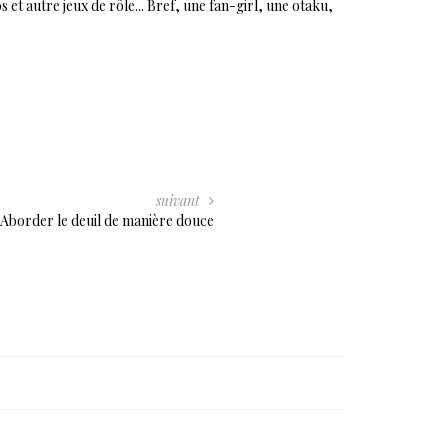
et autre jeux de rôle... Bref, une fan-girl, une otaku,
suivant
 Aborder le deuil de manière douce