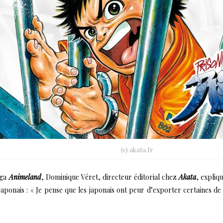
(c) akata.fr
nga
Animeland
, Dominique Véret, directeur éditorial chez
Akata
, expliq
aponais : « Je pense que les japonais ont peur d’exporter certaines de l