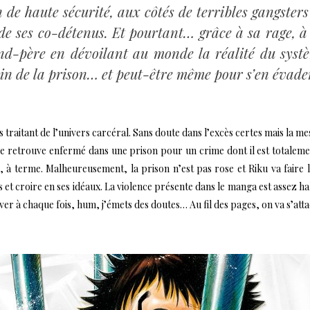
 de haute sécurité, aux côtés de terribles gangsters 
c de ses co-détenus. Et pourtant… grâce à sa rage, 
nd-père en dévoilant au monde la réalité du systèm
ein de la prison… et peut-être même pour s’en évade
 traitant de l’univers carcéral. Sans doute dans l’excès certes mais la mes
se retrouve enfermé dans une prison pour un crime dont il est totalement
, à terme. Malheureusement, la prison n’est pas rose et Riku va faire le
t croire en ses idéaux. La violence présente dans le manga est assez hall
r à chaque fois, hum, j’émets des doutes… Au fil des pages, on va s’attac