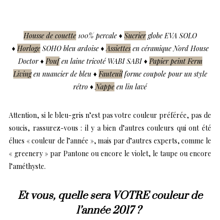
Housse de couette
100% percale ♦
Sucrier
globe EVA SOLO
♦
Horloge
SOHO bleu ardoise ♦
Assiettes
en céramique Nord House
Doctor ♦
Pouf
en laine tricoté WABI SABI ♦
Papier peint Ferm
Living
en nuancier de bleu ♦
Fauteuil
forme coupole pour un style
rétro ♦
Nappe
en lin lavé
Attention, si le bleu-gris n’est pas votre couleur préférée, pas de
soucis, rassurez-vous : il y a bien d’autres couleurs qui ont été
élues « couleur de l’année », mais par d’autres experts, comme le
« greenery » par Pantone ou encore le violet, le taupe ou encore
l’améthyste.
Et vous, quelle sera VOTRE couleur de
l’année 2017 ?