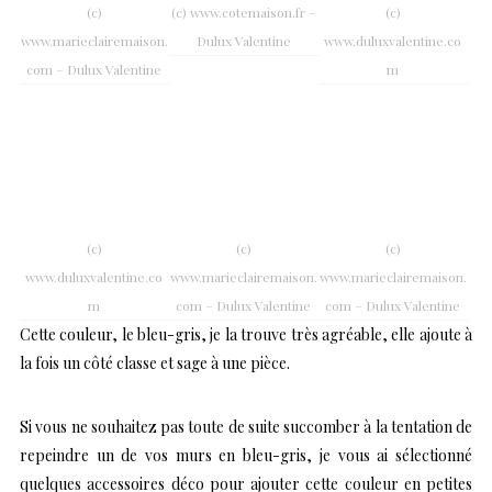
(c)
(c) www.cotemaison.fr –
(c)
www.marieclairemaison.
Dulux Valentine
www.duluxvalentine.co
com – Dulux Valentine
m
(c)
(c)
(c)
www.duluxvalentine.co
www.marieclairemaison.
www.marieclairemaison.
m
com – Dulux Valentine
com – Dulux Valentine
Cette couleur, le bleu-gris, je la trouve très agréable, elle ajoute à
la fois un côté classe et sage à une pièce.
Si vous ne souhaitez pas toute de suite succomber à la tentation de
repeindre un de vos murs en bleu-gris, je vous ai sélectionné
quelques accessoires déco pour ajouter cette couleur en petites