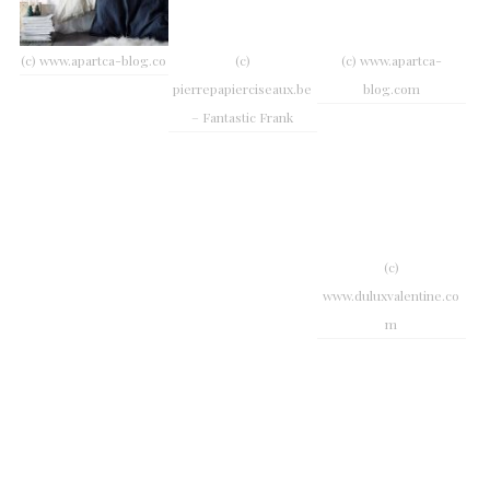
(c) www.apartca-blog.co
(c)
(c) www.apartca-
pierrepapierciseaux.be
blog.com
– Fantastic Frank
(c)
www.duluxvalentine.co
m