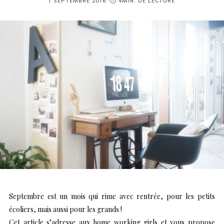
PUBLIÉ
7 SEPTEMBRE 2016
4MIN. DE LECTURE
SUR
Septembre est un mois qui rime avec rentrée, pour les petits
écoliers, mais aussi pour les grands !
Cet article s’adresse aux home working girls et vous propose