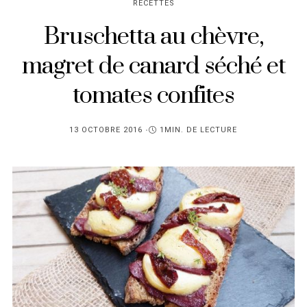
RECETTES
Bruschetta au chèvre,
magret de canard séché et
tomates confites
PUBLIÉ
13 OCTOBRE 2016
1MIN. DE LECTURE
SUR