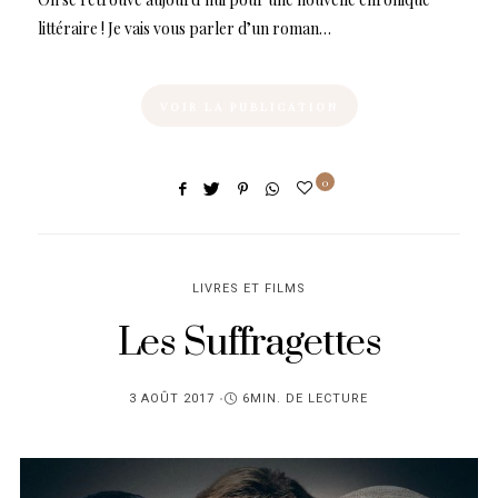
littéraire ! Je vais vous parler d’un roman…
VOIR LA PUBLICATION
0
LIVRES ET FILMS
Les Suffragettes
PUBLIÉ
3 AOÛT 2017
6MIN. DE LECTURE
SUR