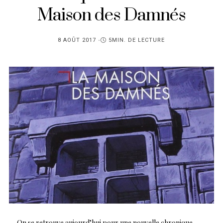
Maison des Damnés
PUBLIÉ
8 AOÛT 2017
5MIN. DE LECTURE
SUR
On se retrouve aujourd’hui pour une nouvelle chronique