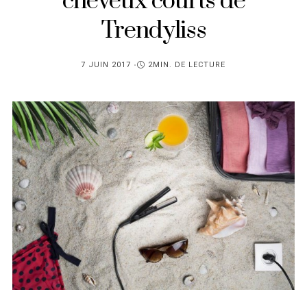
cheveux courts de
Trendyliss
PUBLIÉ
7 JUIN 2017
2MIN. DE LECTURE
SUR