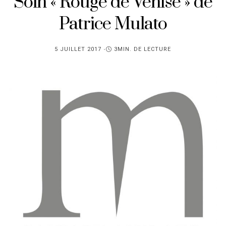
Soin « Rouge de Venise » de
Patrice Mulato
PUBLIÉ
5 JUILLET 2017
3MIN. DE LECTURE
SUR